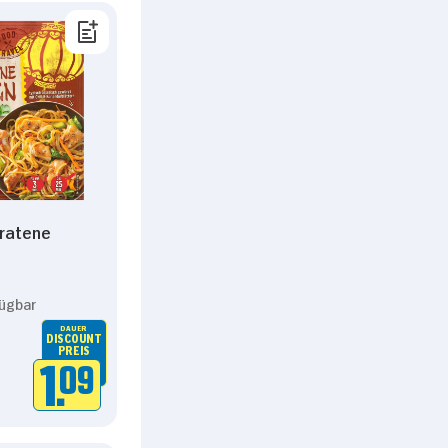
ratene
fügbar
DAUER
DISCOUNT
PREIS
1.
09