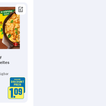
y
eltes
fügbar
DAUER
DISCOUNT
PREIS
1.
09