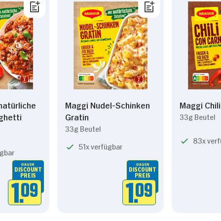
atürliche
Maggi Nudel-Schinken
Maggi Chil
ghetti
Gratin
33g Beutel
33g Beutel
83x ver
51x verfügbar
gbar
DAUER
DAUER
DISCOUNT
DISCOUNT
PREIS
PREIS
1.
09
1.
09