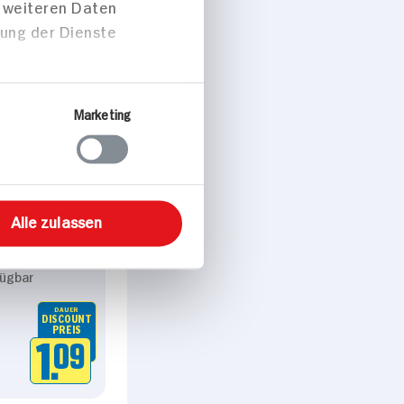
t weiteren Daten
zung der Dienste
Marketing
Alle zulassen
laden
fügbar
DAUER
DISCOUNT
PREIS
1.
09