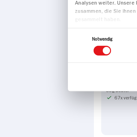
Analysen weiter. Unsere
zusammen, die Sie ihnen 
gesammelt haben.
Einwilligungsauswahl
Notwendig
Maggi Bauern
Hackfleisch
39g Beutel
67x verfüg