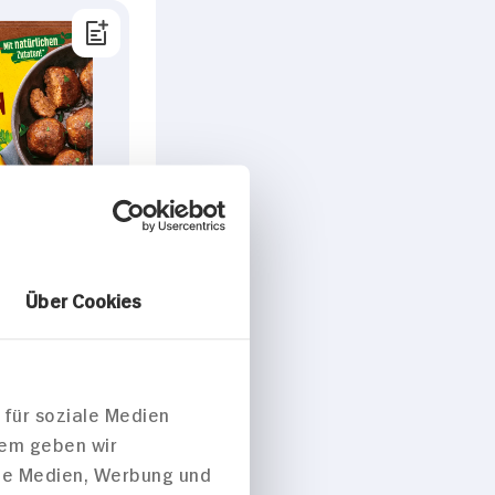
kbraten
Über Cookies
fügbar
DAUER
DISCOUNT
 für soziale Medien
PREIS
1.
09
dem geben wir
ale Medien, Werbung und