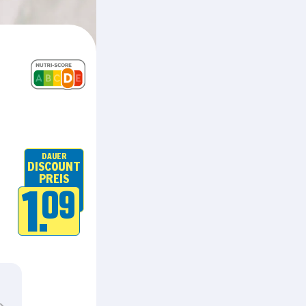
DAUER
DISCOUNT
PREIS
1.
09