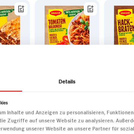
atürliche
Maggi 100% natürliche
Maggi Hac
agne
Zutaten Tomaten
70g Beutel
Details
Bolognese
50g Beutel
43x ver
bar
48x verfügbar
kies
DAUER
DAUER
DISCOUNT
DISCOUNT
m Inhalte und Anzeigen zu personalisieren, Funktionen
PREIS
PREIS
1.
09
1.
09
die Zugriffe auf unsere Website zu analysieren. Außer
Verwendung unserer Website an unsere Partner für sozi