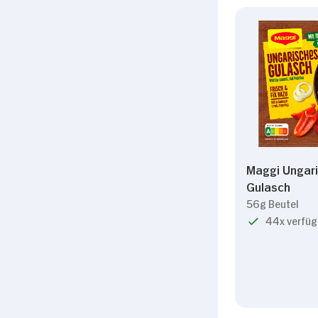
Maggi Ungar
Gulasch
56g Beutel
44x verfüg