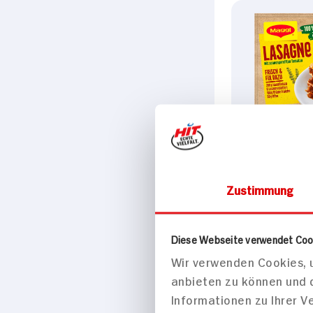
Maggi 100% n
Zutaten Las
Zustimmung
30g Beutel
65x verfüg
Diese Webseite verwendet Coo
Wir verwenden Cookies, u
anbieten zu können und 
Informationen zu Ihrer 