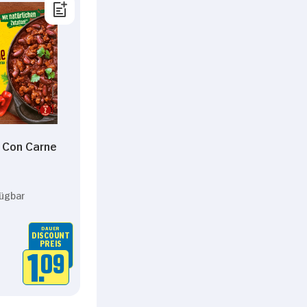
i Con Carne
fügbar
DAUER
DISCOUNT
PREIS
1.
09