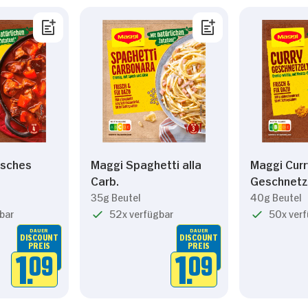
isches
Maggi Spaghetti alla
Maggi Curr
Carb.
Geschnetz
35g Beutel
40g Beutel
bar
52x verfügbar
50x ver
DAUER
DAUER
DISCOUNT
DISCOUNT
PREIS
PREIS
1.
09
1.
09