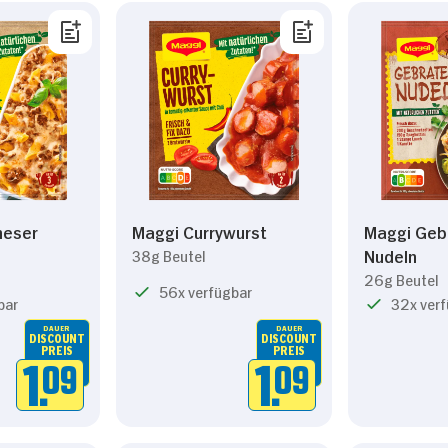
neser
Maggi Currywurst
Maggi Geb
Nudeln
38g Beutel
26g Beutel
56x verfügbar
bar
32x ver
DAUER
DAUER
DISCOUNT
DISCOUNT
PREIS
PREIS
1.
09
1.
09