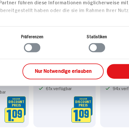
 Partner führen diese Informationen möglicherweise mi
bereitgestellt haben oder die sie im Rahmen Ihrer Nut
Präferenzen
Statistiken
Nur Notwendige erlauben
topf mit
Maggi Gulasch
Maggi Rou
48g Beutel
33g Beutel
61x verfügbar
94x ver
bar
DAUER
DAUER
DISCOUNT
DISCOUNT
PREIS
PREIS
1.
09
1.
09