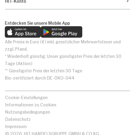
HIT-Konto
Entdecken Sie unsere Mobile App
Alle Preise in Euro (€) inkl. gesetzlicher Mehrwertsteuer und
zzgl. Pfand.
* Wiederholt günstig: Unser günstigster Preis der letzten 30
Tage (Aktion)
** Günstigster Preis der letzten 30 Tage
Bio-zertifiziert durch DE-ÖKO-044
Cookie-Einstellungen
Informationen zu Cookies
Nutzungsbedingungen
Datenschutz
Impressum
© 2026, HIT HANDELSGRUPPE GMBH & CO KG