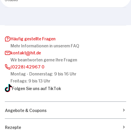
Diese Webseite verwendet Cookies
Wir verwenden Cookies, um Inhalte und Anzeigen
zu personalisieren, Funktionen für soziale
Medien anbieten zu können und die Zugriffe auf
unsere Website zu analysieren. Außerdem geben
Häufig gestellte Fragen
wir Informationen zu Ihrer Verwendung unserer
Mehr Informationen in unserem FAQ
Website an unsere Partner für soziale Medien,
kontakt
hit.de
Wir beantworten gerne Ihre Fragen
Werbung und Analysen weiter. Unsere Partner
(0228) 42967 0
führen diese Informationen möglicherweise mit
Montag - Donnerstag: 9 bis 16 Uhr
weiteren Daten zusammen, die Sie ihnen
Einwilligungsauswahl
Freitags: 9 bis 13 Uhr
bereitgestellt haben oder die sie im Rahmen
Notwendig
Folgen Sie uns auf TikTok
Ihrer Nutzung der Dienste gesammelt haben.
Präferenzen
Angebote & Coupons
Statistiken
Rezepte