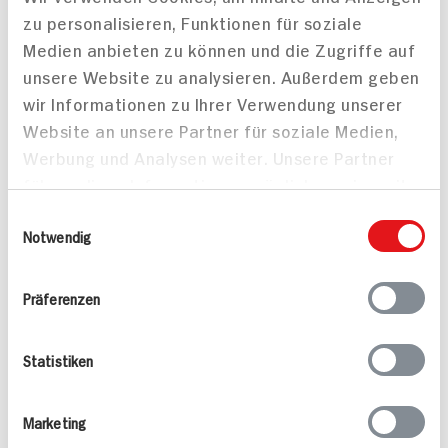
Krustenbraten
Lachsschinken Pfeffer
zu personalisieren, Funktionen für soziale
80g Packung
100g Packung
Medien anbieten zu können und die Zugriffe auf
17x verfügbar
11x verfügbar
unsere Website zu analysieren. Außerdem geben
2.
69
2.
69
wir Informationen zu Ihrer Verwendung unserer
Website an unsere Partner für soziale Medien,
Werbung und Analysen weiter. Unsere Partner
führen diese Informationen möglicherweise mit
weiteren Daten zusammen, die Sie ihnen
Einwilligungsauswahl
bereitgestellt haben oder die sie im Rahmen
Notwendig
Ihrer Nutzung der Dienste gesammelt haben.
Präferenzen
HIT Kasseler gegart
90g Packung
11x verfügbar
Statistiken
1.
79
Marketing