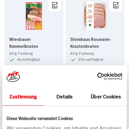
Wiesbauer
Steinhaus Rosmarin-
Kümmelbraten
Krustenbraten
80g Packung
80g Packung
4x verfügbar
20x verfügbar
2.
79
2.
69
Zustimmung
Details
Über Cookies
Diese Webseite verwendet Cookies
Wir verwenden Cookies, um Inhalte und Anzeigen
Steinhaus Trüffel-
Steinhaus Gekochter