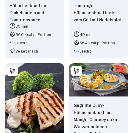
Präferenzen
Hähnchenbrust mit
Tomatige
Dinkelnudeln und
Hähnchenbrustfilets
Tomatensauce
vom Grill mit Nudelsalat
Statistiken
30 min
660 kcal p. Portion
40 min
Marketing
Leicht
564 kcal p. Portion
Vegetarisch
Leicht
Alle zulassen
Nur Notwendige erlauben
Gegrillte Curry-
Hähnchenbrust mit
Mango-Chutney dazu
Wassermelonen-