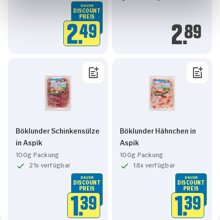
DAUER
DISCOUNT
PREIS
2.
49
2.
89
Böklunder Schinkensülze
Böklunder Hähnchen in
in Aspik
Aspik
100g Packung
100g Packung
21x verfügbar
18x verfügbar
DAUER
DAUER
DISCOUNT
DISCOUNT
PREIS
PREIS
1.
39
1.
39