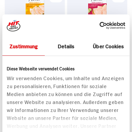
Herta Finesse
Herta Finesse
Hähnchenbrust mit Curry
Hähnchenbrust
feinwürzig
100g Packung
Zustimmung
Details
Über Cookies
100g Packung
51x verfügbar
27x verfügbar
2.
79
2.
79
Diese Webseite verwendet Cookies
Wir verwenden Cookies, um Inhalte und Anzeigen
zu personalisieren, Funktionen für soziale
Medien anbieten zu können und die Zugriffe auf
unsere Website zu analysieren. Außerdem geben
wir Informationen zu Ihrer Verwendung unserer
Website an unsere Partner für soziale Medien,
Werbung und Analysen weiter. Unsere Partner
ja! Hähnchenbrustfilet
Herta Finesse