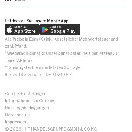
Entdecken Sie unsere Mobile App
Alle Preise in Euro (€) inkl. gesetzlicher Mehrwertsteuer und
zzgl. Pfand.
* Wiederholt günstig: Unser günstigster Preis der letzten 30
Tage (Aktion)
** Günstigster Preis der letzten 30 Tage
Bio-zertifiziert durch DE-ÖKO-044
Cookie-Einstellungen
Informationen zu Cookies
Nutzungsbedingungen
Datenschutz
Impressum
© 2026, HIT HANDELSGRUPPE GMBH & CO KG