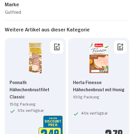
Marke
Gutfried
Weitere Artikel aus dieser Kategorie
Ponnath
Herta Finesse
Hähnchenbrustfilet
Hähnchenbrust mit Honig
Classic
100g Packung
150g Packung
55x verfügbar
40x verfügbar
DAUER
DISCOUNT
PREIS
49
79