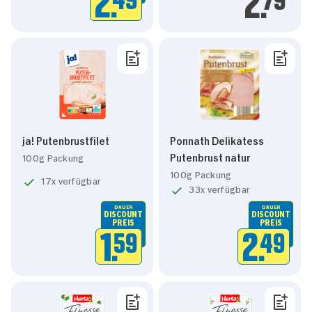
2.
2.
ja! Putenbrustfilet
Ponnath Delikatess
Putenbrust natur
100g Packung
100g Packung
17x verfügbar
33x verfügbar
DAUER
DAUER
DISCOUNT
DISCOUNT
PREIS
PREIS
1.
59
2.
49