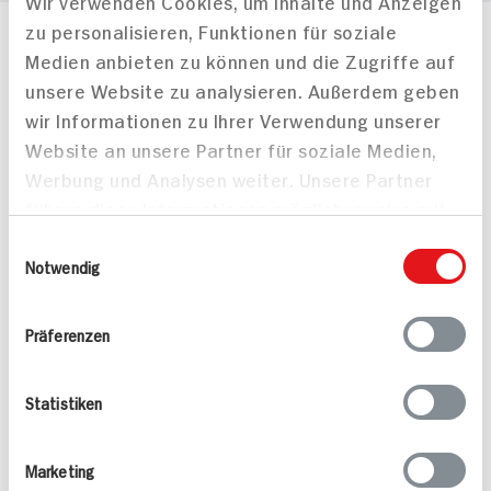
Wir verwenden Cookies, um Inhalte und Anzeigen
zu personalisieren, Funktionen für soziale
Häufig gestellte Fragen
Medien anbieten zu können und die Zugriffe auf
Mehr Informationen in unserem FAQ
unsere Website zu analysieren. Außerdem geben
kontakt
hit.de
wir Informationen zu Ihrer Verwendung unserer
Wir beantworten gerne Ihre Fragen
Website an unsere Partner für soziale Medien,
(0228) 42967 0
Werbung und Analysen weiter. Unsere Partner
Montag - Donnerstag: 9 bis 16 Uhr
führen diese Informationen möglicherweise mit
Freitags: 9 bis 13 Uhr
weiteren Daten zusammen, die Sie ihnen
Folgen Sie uns auf TikTok
Einwilligungsauswahl
bereitgestellt haben oder die sie im Rahmen
Notwendig
Ihrer Nutzung der Dienste gesammelt haben.
Angebote & Coupons
Präferenzen
Rezepte
Statistiken
Sortiment
Marketing