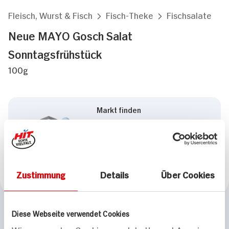
Fleisch, Wurst & Fisch
Fisch-Theke
Fischsalate
Neue MAYO Gosch Salat
Sonntagsfrühstück
100g
Markt finden
Bitte wählen Sie einen
Markt aus,
um lokale Informationen zu
sehen.
Zum Marktfinder
Zustimmung
Details
Über Cookies
Diese Webseite verwendet Cookies