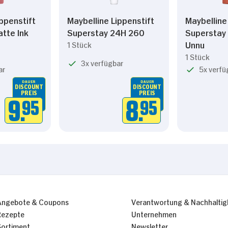
ippenstift
Maybelline Lippenstift
Maybelline
tte Ink
Superstay 24H 260
Superstay 
Unnu
1 Stück
1 Stück
3x verfügbar
ar
5x verfü
DAUER
DAUER
DISCOUNT
DISCOUNT
PREIS
PREIS
9.
95
8.
95
Angebote & Coupons
Verantwortung & Nachhaltig
Rezepte
Unternehmen
Sortiment
Newsletter