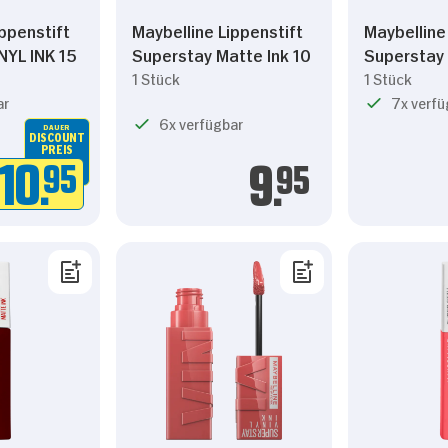
ippenstift
Maybelline Lippenstift
Maybelline
Präferenzen
Statistiken
NYL INK 15
Superstay Matte Ink 10
Superstay
1 Stück
1 Stück
ar
7x verfü
6x verfügbar
DAUER
DISCOUNT
Nur Notwendige erlauben
PREIS
10.
95
9.
95