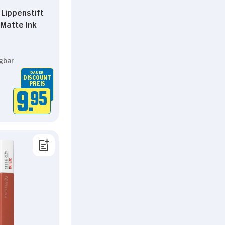
 Lippenstift
Matte Ink
gbar
DAUER
DISCOUNT
PREIS
9.
95