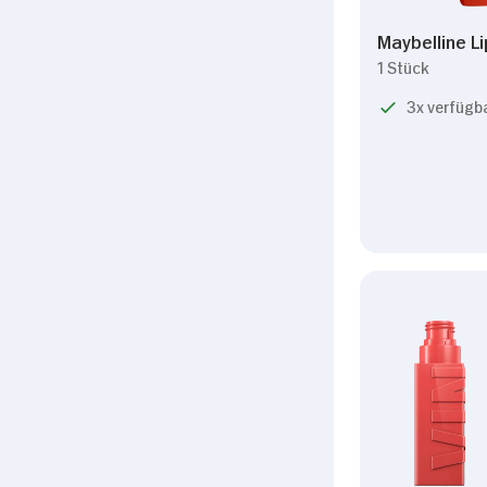
Maybelline L
1 Stück
3x verfügb
Zustimmung
Diese Webseite verwendet Coo
Wir verwenden Cookies, u
anbieten zu können und 
Informationen zu Ihrer 
Analysen weiter. Unsere
zusammen, die Sie ihnen 
gesammelt haben.