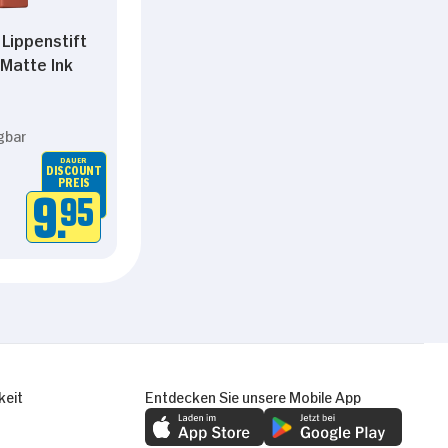
 Lippenstift
Matte Ink
gbar
DAUER
DISCOUNT
PREIS
9.
95
keit
Entdecken Sie unsere Mobile App