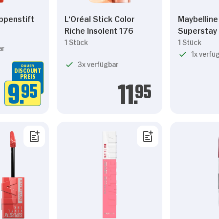
ippenstift
L‘Oréal Stick Color
Maybelline
Riche Insolent 176
Superstay
1 Stück
1 Stück
ar
1x verfü
3x verfügbar
DAUER
DISCOUNT
PREIS
Details
9.
95
11.
95
kies
m Inhalte und Anzeigen zu personalisieren, Funktionen
die Zugriffe auf unsere Website zu analysieren. Außer
Verwendung unserer Website an unsere Partner für sozi
 Partner führen diese Informationen möglicherweise mi
bereitgestellt haben oder die sie im Rahmen Ihrer Nut