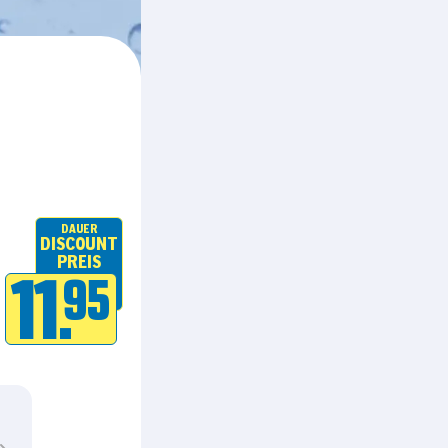
DAUER
DISCOUNT
PREIS
11.
95