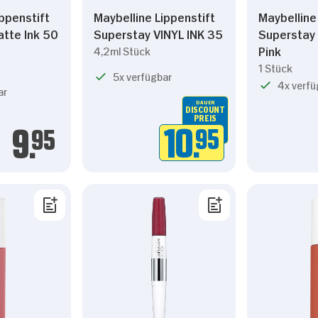
ippenstift
Maybelline Lippenstift
Maybelline
tte Ink 50
Superstay VINYL INK 35
Superstay 
Pink
4,2ml Stück
1 Stück
5x verfügbar
4x verfü
ar
DAUER
DISCOUNT
PREIS
10.
95
9.
95