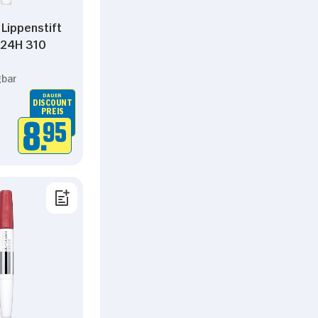
 Lippenstift
 24H 310
gbar
DAUER
DISCOUNT
PREIS
Über Cookies
8.
95
 für soziale Medien
dem geben wir
ale Medien, Werbung und
t weiteren Daten
zung der Dienste