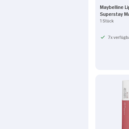
Maybelline L
Superstay Ma
1 Stück
7x verfügb