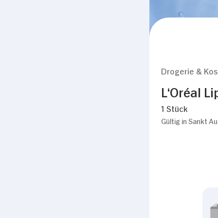
Drogerie & Ko
L‘Oréal Li
1 Stück
Gültig in Sankt A