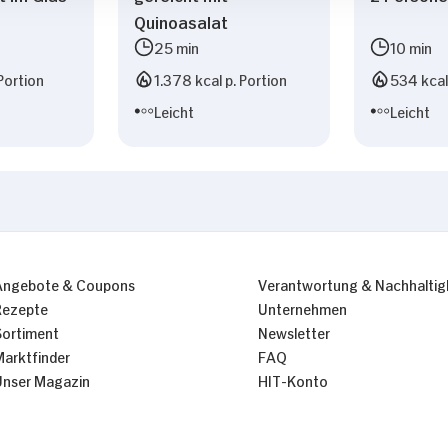
Quinoasalat
25 min
10 min
Portion
1.378 kcal p. Portion
534 kcal 
Leicht
Leicht
Angebote & Coupons
Verantwortung & Nachhaltig
Rezepte
Unternehmen
Sortiment
Newsletter
Marktfinder
FAQ
Unser Magazin
HIT-Konto