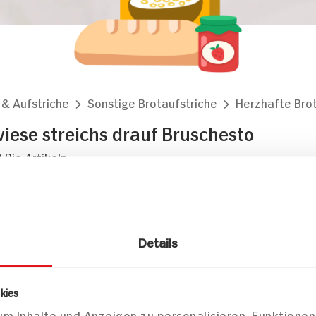
 & Aufstriche
Sonstige Brotaufstriche
Herzhafte Brot
ese streichs drauf Bruschesto
 Bio Artikeln
Markt finden
Details
Bitte wählen Sie einen Markt aus,
um lokale Informationen zu sehen.
Zum Marktfinder
kies
m Inhalte und Anzeigen zu personalisieren, Funktionen