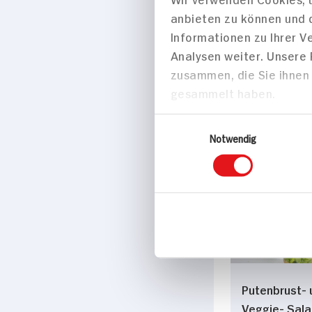
anbieten zu können und 
Eigenschaften
Informationen zu Ihrer 
Analysen weiter. Unsere
Vegan
zusammen, die Sie ihnen 
gesammelt haben.
Marke
Zwergenwiese
Einwilligungsauswahl
Notwendig
Passende Re
Vorspeise
Putenbrust- 
Veggie- Sala