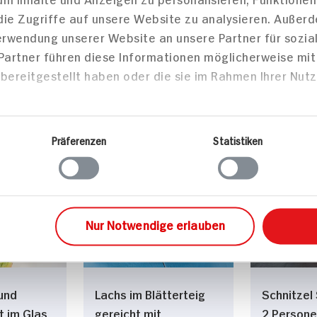
die Zugriffe auf unsere Website zu analysieren. Außer
Verwendung unserer Website an unsere Partner für sozi
 Partner führen diese Informationen möglicherweise mi
BIO HIT
bereitgestellt haben oder die sie im Rahmen Ihrer Nut
Präferenzen
Statistiken
zepte
/Snacks
Hauptspeisen
Haupts
Nur Notwendige erlauben
und
Lachs im Blätterteig
Schnitzel
t im Glas
gereicht mit
2 Persone