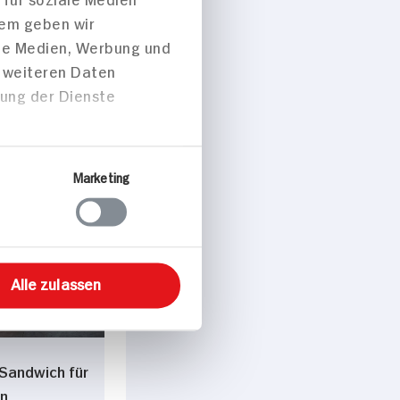
dem geben wir
ale Medien, Werbung und
t weiteren Daten
zung der Dienste
Marketing
peisen
Alle zulassen
 Sandwich für
n