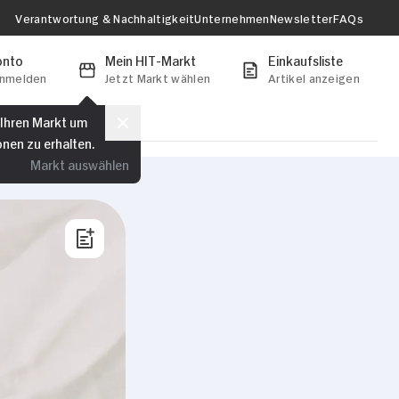
Verantwortung & Nachhaltigkeit
Unternehmen
Newsletter
FAQs
onto
Mein HIT-Markt
Einkaufsliste
anmelden
Jetzt Markt wählen
Artikel anzeigen
 Ihren Markt um
onen zu erhalten.
Markt auswählen