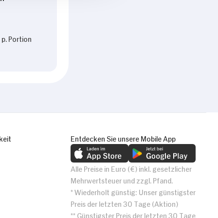
p. Portion
keit
Entdecken Sie unsere Mobile App
Alle Preise in Euro (€) inkl. gesetzlicher
Mehrwertsteuer und zzgl. Pfand.
* Wiederholt günstig: Unser günstigster
Preis der letzten 30 Tage (Aktion)
** Günstigster Preis der letzten 30 Tage