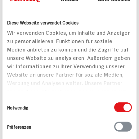
Diese Webseite verwendet Cookies
Wir verwenden Cookies, um Inhalte und Anzeigen
zu personalisieren, Funktionen für soziale
Medien anbieten zu können und die Zugriffe auf
unsere Website zu analysieren. Außerdem geben
wir Informationen zu Ihrer Verwendung unserer
Website an unsere Partner für soziale Medien,
Häufig gestellte Fragen
Werbung und Analysen weiter. Unsere Partner
Mehr Informationen in unserem FAQ
führen diese Informationen möglicherweise mit
kontakt
hit.de
weiteren Daten zusammen, die Sie ihnen
Wir beantworten gerne Ihre Fragen
Einwilligungsauswahl
bereitgestellt haben oder die sie im Rahmen
Notwendig
(0228) 42967 0
Ihrer Nutzung der Dienste gesammelt haben.
Montag - Donnerstag: 9 bis 16 Uhr
Freitags: 9 bis 13 Uhr
Präferenzen
Folgen Sie uns auf TikTok