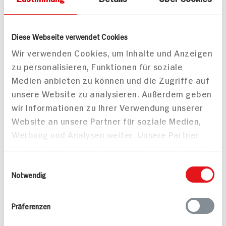
Diese Webseite verwendet Cookies
Wir verwenden Cookies, um Inhalte und Anzeigen
zu personalisieren, Funktionen für soziale
Medien anbieten zu können und die Zugriffe auf
unsere Website zu analysieren. Außerdem geben
wir Informationen zu Ihrer Verwendung unserer
Website an unsere Partner für soziale Medien,
Häufig gestellte Fragen
Werbung und Analysen weiter. Unsere Partner
Mehr Informationen in unserem FAQ
führen diese Informationen möglicherweise mit
kontakt
hit.de
weiteren Daten zusammen, die Sie ihnen
Wir beantworten gerne Ihre Fragen
Einwilligungsauswahl
bereitgestellt haben oder die sie im Rahmen
Notwendig
(0228) 42967 0
Ihrer Nutzung der Dienste gesammelt haben.
Montag - Donnerstag: 9 bis 16 Uhr
Freitags: 9 bis 13 Uhr
Präferenzen
Folgen Sie uns auf TikTok